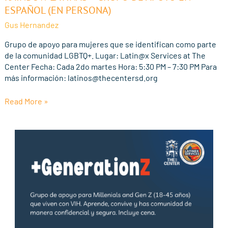
Latinas
ESPAÑOL (EN PERSONA)
–
Gus Hernandez
Grupo
de
Grupo de apoyo para mujeres que se identifican como parte
Apoyo
de la comunidad LGBTQ+. Lugar: Latin@x Services at The
En
Center Fecha: Cada 2do martes Hora: 5:30 PM – 7:30 PM Para
Español
más información: latinos@thecentersd.org
(En
Persona)
Read More »