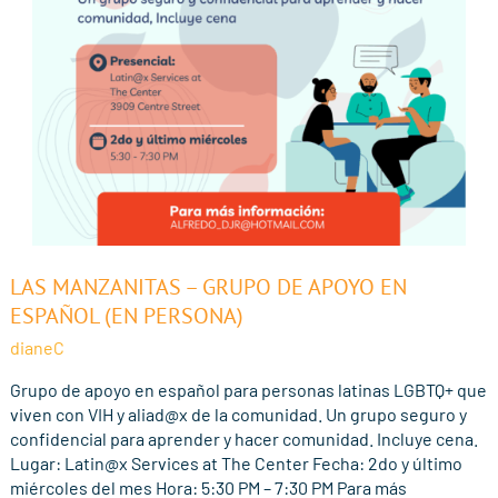
Las
LAS MANZANITAS – GRUPO DE APOYO EN
Manzanitas
ESPAÑOL (EN PERSONA)
–
dianeC
Grupo
de
Grupo de apoyo en español para personas latinas LGBTQ+ que
Apoyo
viven con VIH y aliad@x de la comunidad. Un grupo seguro y
en
confidencial para aprender y hacer comunidad. Incluye cena.
Español
Lugar: Latin@x Services at The Center Fecha: 2do y último
(En
miércoles del mes Hora: 5:30 PM – 7:30 PM Para más