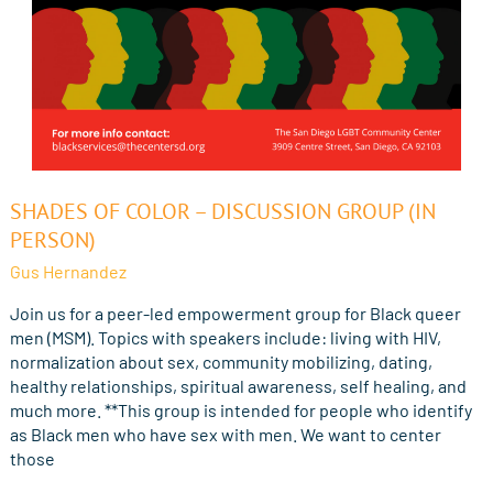
Shades
SHADES OF COLOR – DISCUSSION GROUP (IN
of
PERSON)
Color
Gus Hernandez
–
Discussion
Join us for a peer-led empowerment group for Black queer
Group
men (MSM). Topics with speakers include: living with HIV,
(In
normalization about sex, community mobilizing, dating,
Person)
healthy relationships, spiritual awareness, self healing, and
much more. **This group is intended for people who identify
as Black men who have sex with men. We want to center
those