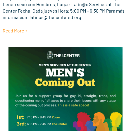
Apoyo
tienen sexo con Hombres. Lugar: Latin@x Services at The
en
Center Fecha: Cada jueves Hora: 5:00 PM – 6:30 PM Para más
Español
información: latinos@thecentersd.org
(En
Persona)
Read More »