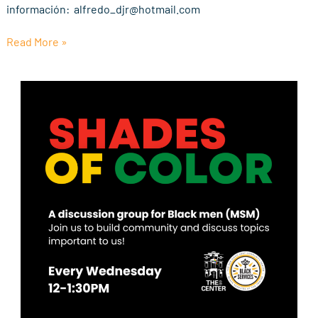
Persona)
información: alfredo_djr@hotmail.com
Read More »