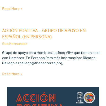
Read More »
Acción
ACCIÓN POSITIVA – GRUPO DE APOYO EN
Positiva
ESPAÑOL (EN PERSONA)
–
Gus Hernandez
Grupo
de
Grupo de apoyo para Hombres Latinos VIH+ que tienen sexo
Apoyo
con Hombres. En Persona Para más información: Ricardo
en
Gallego a rgallego@thecentersd.org.
Español
(En
Read More »
Persona)