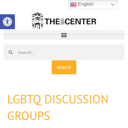
Skip
English
to
Open toolbar
content
Search
Search
DONATE
LGBTQ DISCUSSION
GROUPS