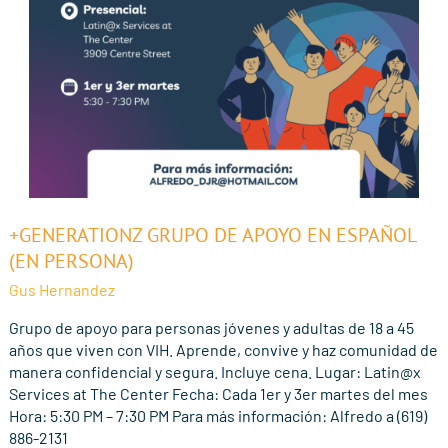
+GenerationZ
+GENERATIONZ GRUPO DE APOYO EN ESPAÑOL
Grupo
(EN PERSONA)
de
Gus Hernandez
Apoyo
En
Grupo de apoyo para personas jóvenes y adultas de 18 a 45
Español
años que viven con VIH. Aprende, convive y haz comunidad de
(En
manera confidencial y segura. Incluye cena. Lugar: Latin@x
Persona)
Services at The Center Fecha: Cada 1er y 3er martes del mes
Hora: 5:30 PM – 7:30 PM Para más información: Alfredo a (619)
886-2131