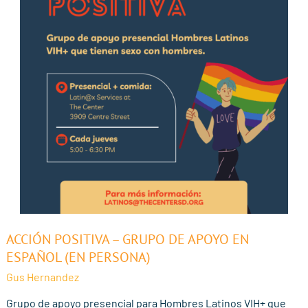
Acción
ACCIÓN POSITIVA – GRUPO DE APOYO EN
Positiva
ESPAÑOL (EN PERSONA)
–
Gus Hernandez
Grupo
de
Grupo de apoyo presencial para Hombres Latinos VIH+ que