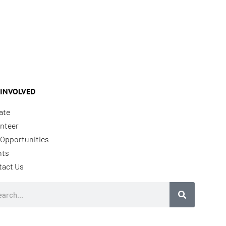
 INVOLVED
ate
nteer
Opportunities
nts
tact Us
rch