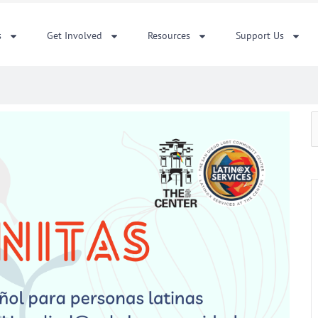
s
Get Involved
Resources
Support Us
S
f